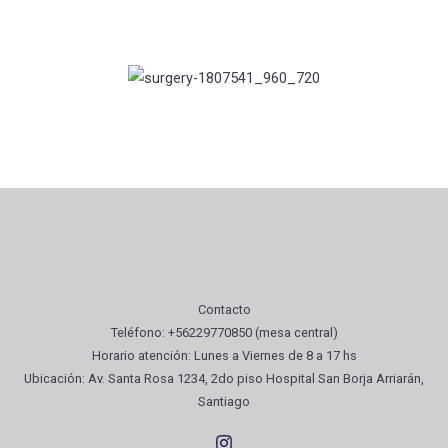
Contacto
Teléfono: +56229770850 (mesa central)
Horario atención: Lunes a Viernes de 8 a 17 hs
Ubicación: Av. Santa Rosa 1234, 2do piso Hospital San Borja Arriarán,
Santiago