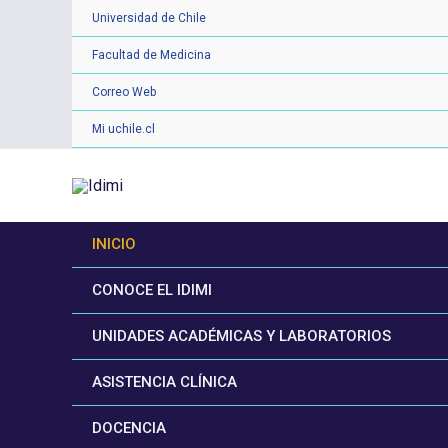
Ir
Universidad de Chile
al
Facultad de Medicina
contenido
Correo Web
Mi uchile.cl
INICIO
CONOCE EL IDIMI
UNIDADES ACADÉMICAS Y LABORATORIOS
ASISTENCIA CLÍNICA
DOCENCIA