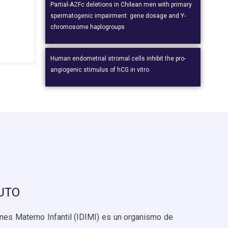
Partial-AZFc deletions in Chilean men with primary
spermatogenic impairment: gene dosage and Y-
chromosome haplogroups
Human endometrial stromal cells inhibit the pro-
angiogenic stimulus of hCG in vitro
UTO
iones Materno Infantil (IDIMI) es un organismo de