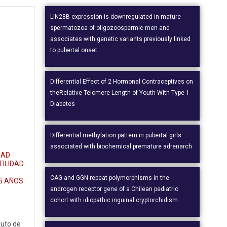
LIN28B expression is downregulated in mature
spermatozoa of oligozoospermic men and
associates with genetic variants previously linked
to pubertal onset
Differential Effect of 2 Hormonal Contraceptives on
theRelative Telomere Length of Youth With Type 1
Diabetes
Differential methylation pattern in pubertal girls
associated with biochemical premature adrenarch
DAD
TILIDAD
CAG and GGN repeat polymorphisms in the
25 AÑOS
androgen receptor gene of a Chilean pediatric
cohort with idiopathic inguinal cryptorchidism
tuto de