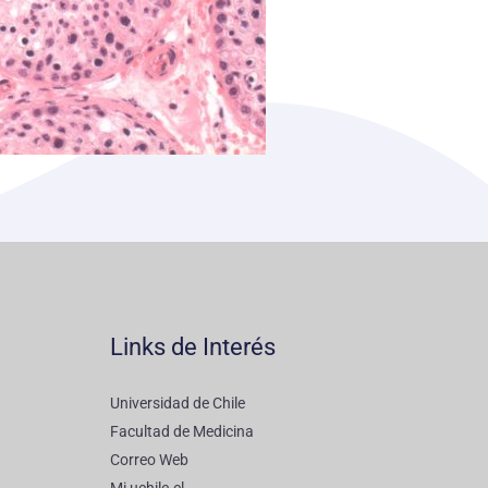
Links de Interés
Universidad de Chile
Facultad de Medicina
Correo Web
Mi uchile.cl