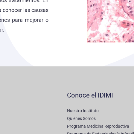
los tratamientos. En
a conocer las causas
iones para mejorar o
r.
Conoce el IDIMI
Nuestro Instituto
Quienes Somos
Programa Medicina Reproductiva
Programa de Endocrinología Infantil